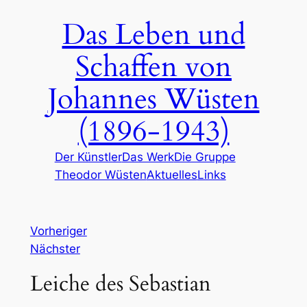
Zum
Das Leben und
Inhalt
springen
Schaffen von
Johannes Wüsten
(1896-1943)
Der Künstler
Das Werk
Die Gruppe
Theodor Wüsten
Aktuelles
Links
Vorheriger
Nächster
Leiche des Sebastian