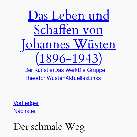
Zum
Das Leben und
Inhalt
springen
Schaffen von
Johannes Wüsten
(1896-1943)
Der Künstler
Das Werk
Die Gruppe
Theodor Wüsten
Aktuelles
Links
Vorheriger
Nächster
Der schmale Weg