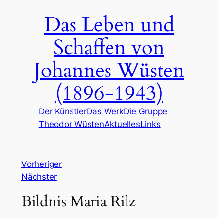
Zum
Das Leben und
Inhalt
springen
Schaffen von
Johannes Wüsten
(1896-1943)
Der Künstler
Das Werk
Die Gruppe
Theodor Wüsten
Aktuelles
Links
Vorheriger
Nächster
Bildnis Maria Rilz