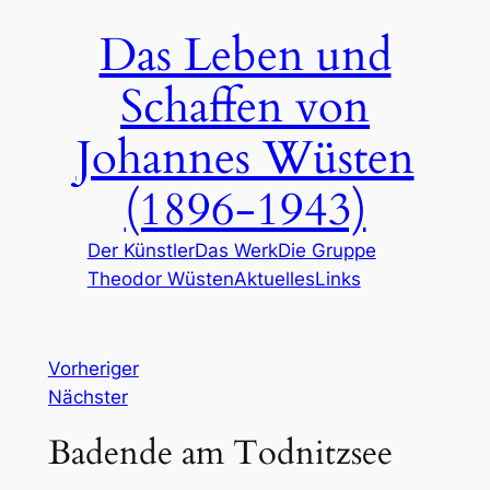
Zum
Das Leben und
Inhalt
springen
Schaffen von
Johannes Wüsten
(1896-1943)
Der Künstler
Das Werk
Die Gruppe
Theodor Wüsten
Aktuelles
Links
Vorheriger
Nächster
Badende am Todnitzsee